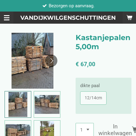
Bezorgen op aanvraag.
Ga
direct
VANDIJKWILGENSCHUTTINGEN
naar
de
hoofdinhoud
Kastanjepalen
5,00m
€ 67,00
dikte paal
12/14cm
In
winkelwagen